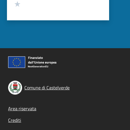
Valuta 1 stelle su 5
Comune di Castelverde
Footer menu
Area riservata
Crediti