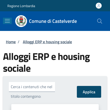
Salta al contenuto principale
Skip to footer content
Regione Lombardia
Comune di Castelverde
Briciole di pane
Home
/
Alloggi ERP e housing sociale
Alloggi ERP e housing
sociale
Cerca i contenuti che nel
titolo contengono: