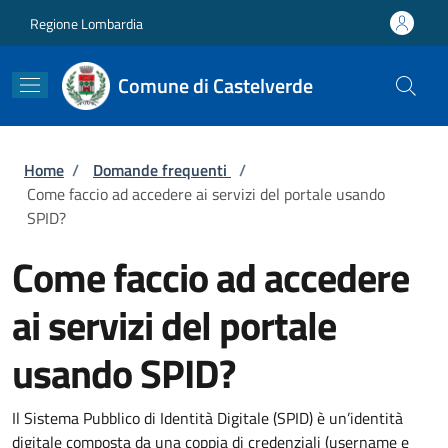
Salta al contenuto principale
Skip to footer content
Regione Lombardia
Comune di Castelverde
Briciole di pane
Home
/
Domande frequenti
/
Come faccio ad accedere ai servizi del portale usando
SPID?
Come faccio ad accedere
ai servizi del portale
usando SPID?
Il Sistema Pubblico di Identità Digitale (SPID) è un’identità
digitale composta da una coppia di credenziali (username e