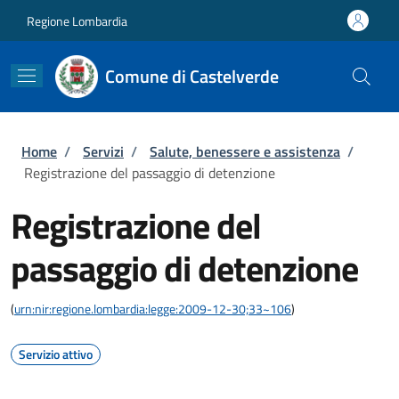
Salta al contenuto principale
Skip to footer content
Regione Lombardia
Comune di Castelverde
Briciole di pane
Home
/
Servizi
/
Salute, benessere e assistenza
/
Registrazione del passaggio di detenzione
Registrazione del
passaggio di detenzione
(
urn:nir:regione.lombardia:legge:2009-12-30;33~106
)
Servizio attivo