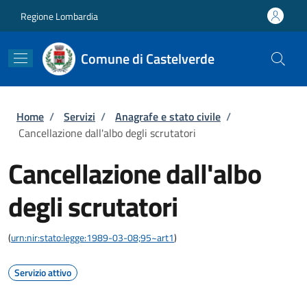
Salta al contenuto principale
Skip to footer content
Regione Lombardia
Comune di Castelverde
Briciole di pane
Home
/
Servizi
/
Anagrafe e stato civile
/
Cancellazione dall'albo degli scrutatori
Cancellazione dall'albo
degli scrutatori
(
urn:nir:stato:legge:1989-03-08;95~art1
)
Servizio attivo