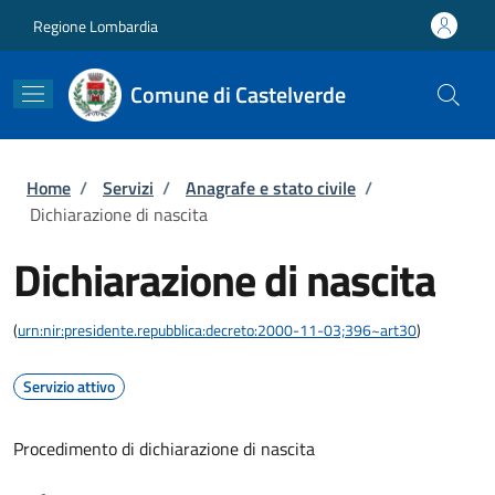
Salta al contenuto principale
Skip to footer content
Regione Lombardia
Comune di Castelverde
Briciole di pane
Home
/
Servizi
/
Anagrafe e stato civile
/
Dichiarazione di nascita
Dichiarazione di nascita
(
urn:nir:presidente.repubblica:decreto:2000-11-03;396~art30
)
Servizio attivo
Procedimento di dichiarazione di nascita