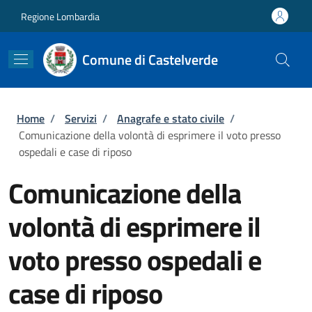
Salta al contenuto principale
Skip to footer content
Regione Lombardia
Comune di Castelverde
Briciole di pane
Home
/
Servizi
/
Anagrafe e stato civile
/
Comunicazione della volontà di esprimere il voto presso
ospedali e case di riposo
Comunicazione della
volontà di esprimere il
voto presso ospedali e
case di riposo