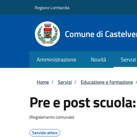
Salta al contenuto principale
Skip to footer content
Regione Lombardia
Comune di Castelve
Amministrazione
Novità
Servizi
Briciole di pane
Home
/
Servizi
/
Educazione e formazione
Pre e post scuola:
(Regolamento comunale)
Servizio attivo