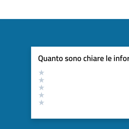
Quanto sono chiare le info
Valutazione
Valuta 5 stelle su 5
Valuta 4 stelle su 5
Valuta 3 stelle su 5
Valuta 2 stelle su 5
Valuta 1 stelle su 5