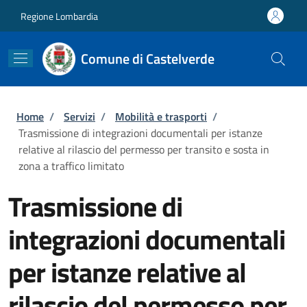
Salta al contenuto principale
Skip to footer content
Regione Lombardia
Comune di Castelverde
Briciole di pane
Home
/
Servizi
/
Mobilità e trasporti
/
Trasmissione di integrazioni documentali per istanze
relative al rilascio del permesso per transito e sosta in
zona a traffico limitato
Trasmissione di
integrazioni documentali
per istanze relative al
rilascio del permesso per