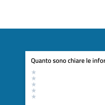
Quanto sono chiare le info
Valutazione
Valuta 5 stelle su 5
Valuta 4 stelle su 5
Valuta 3 stelle su 5
Valuta 2 stelle su 5
Valuta 1 stelle su 5