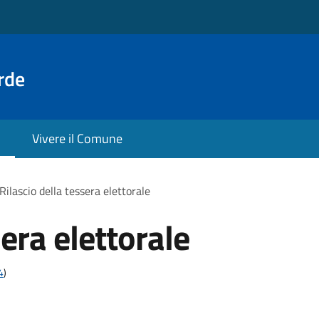
rde
Vivere il Comune
Rilascio della tessera elettorale
sera elettorale
4
)