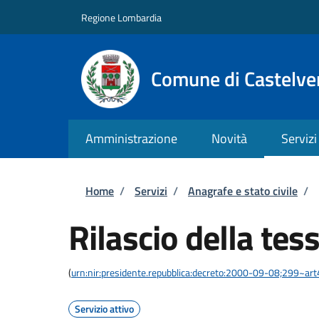
Salta al contenuto principale
Skip to footer content
Regione Lombardia
Comune di Castelve
Amministrazione
Novità
Servizi
Briciole di pane
Home
/
Servizi
/
Anagrafe e stato civile
/
Rilascio della tes
(
urn:nir:presidente.repubblica:decreto:2000-09-08;299~art
Servizio attivo