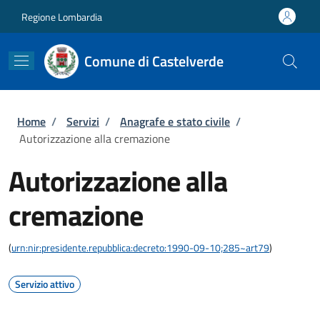
Salta al contenuto principale
Skip to footer content
Regione Lombardia
Comune di Castelverde
Briciole di pane
Home
/
Servizi
/
Anagrafe e stato civile
/
Autorizzazione alla cremazione
Autorizzazione alla
cremazione
(
urn:nir:presidente.repubblica:decreto:1990-09-10;285~art79
)
Servizio attivo