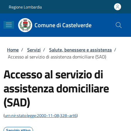
Salta al contenuto principale
Skip to footer content
Regione Lombardia
Comune di Castelverde
Briciole di pane
Home
/
Servizi
/
Salute, benessere e assistenza
/
Accesso al servizio di assistenza domiciliare (SAD)
Accesso al servizio di
assistenza domiciliare
(SAD)
(
urn:nir:stato:legge:2000-11-08;328~art6
)
Servizio attivo