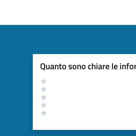
Quanto sono chiare le info
Valutazione
Valuta 5 stelle su 5
Valuta 4 stelle su 5
Valuta 3 stelle su 5
Valuta 2 stelle su 5
Valuta 1 stelle su 5