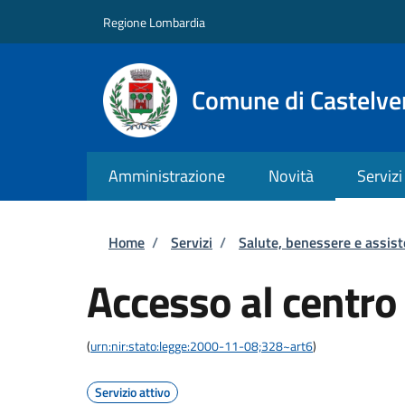
Salta al contenuto principale
Skip to footer content
Regione Lombardia
Comune di Castelve
Amministrazione
Novità
Servizi
Briciole di pane
Home
/
Servizi
/
Salute, benessere e assis
Accesso al centro 
(
urn:nir:stato:legge:2000-11-08;328~art6
)
Servizio attivo