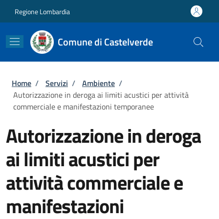
Salta al contenuto principale
Skip to footer content
Regione Lombardia
Comune di Castelverde
Briciole di pane
Home
/
Servizi
/
Ambiente
/
Autorizzazione in deroga ai limiti acustici per attività
commerciale e manifestazioni temporanee
Autorizzazione in deroga
ai limiti acustici per
attività commerciale e
manifestazioni