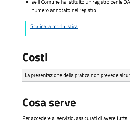
se il Comune ha istituito un registro per le 
numero annotato nel registro.
Scarica la modulistica
Costi
Tipo di pagamento
Importo
La presentazione della pratica non prevede al
Cosa serve
Per accedere al servizio, assicurati di avere tutt