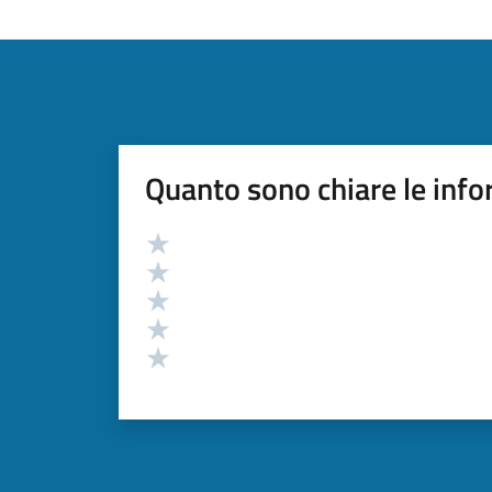
Quanto sono chiare le info
Valutazione
Valuta 5 stelle su 5
Valuta 4 stelle su 5
Valuta 3 stelle su 5
Valuta 2 stelle su 5
Valuta 1 stelle su 5