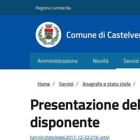
Salta al contenuto principale
Skip to footer content
Regione Lombardia
Comune di Castelve
Amministrazione
Novità
Servizi
Briciole di pane
Home
/
Servizi
/
Anagrafe e stato civile
/
Presentazione del
disponente
(
urn:nir:stato:legge:2017-12-22;219~art4
)