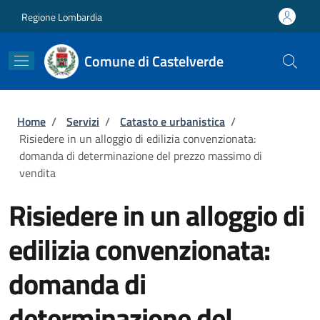
Salta al contenuto principale
Skip to footer content
Regione Lombardia
Comune di Castelverde
Briciole di pane
Home
/
Servizi
/
Catasto e urbanistica
/
Risiedere in un alloggio di edilizia convenzionata:
domanda di determinazione del prezzo massimo di
vendita
Risiedere in un alloggio di
edilizia convenzionata:
domanda di
determinazione del