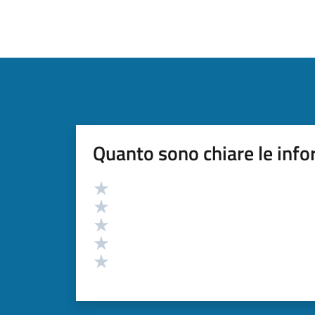
Quanto sono chiare le info
Valutazione
Valuta 5 stelle su 5
Valuta 4 stelle su 5
Valuta 3 stelle su 5
Valuta 2 stelle su 5
Valuta 1 stelle su 5