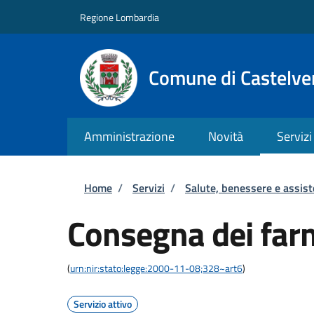
Salta al contenuto principale
Skip to footer content
Regione Lombardia
Comune di Castelve
Amministrazione
Novità
Servizi
Briciole di pane
Home
/
Servizi
/
Salute, benessere e assis
Consegna dei farm
(
urn:nir:stato:legge:2000-11-08;328~art6
)
Servizio attivo