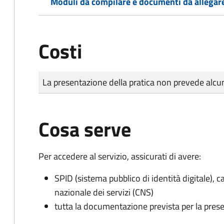
Moduli da compilare e documenti da allegar
Costi
Tipo di pagamento
Importo
La presentazione della pratica non prevede al
Cosa serve
Per accedere al servizio, assicurati di avere:
SPID (sistema pubblico di identità digitale), ca
nazionale dei servizi (CNS)
tutta la documentazione prevista per la prese