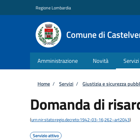
Salta al contenuto principale
Skip to footer content
Regione Lombardia
Comune di Castelve
Amministrazione
Novità
Servizi
Briciole di pane
Home
/
Servizi
/
Giustizia e sicurezza pubbl
Domanda di risar
(
urn:nir:stato:regio.decreto:1942-03-16;262~art2043
)
Servizio attivo