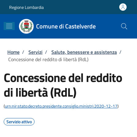
Salta al contenuto principale
Skip to footer content
Regione Lombardia
Comune di Castelverde
Briciole di pane
Home
/
Servizi
/
Salute, benessere e assistenza
/
Concessione del reddito di libertà (RdL)
Concessione del reddito
di libertà (RdL)
(
urn:nir:stato:decreto.presidente.consiglio.ministri:2020-12-17
)
Servizio attivo