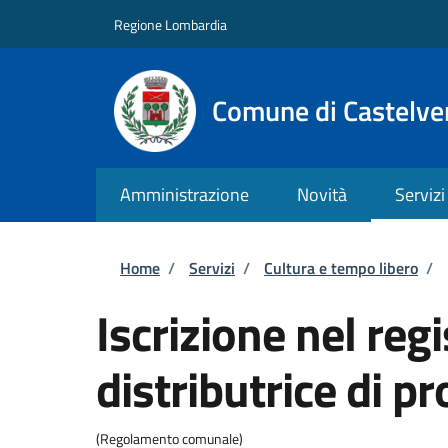
Salta al contenuto principale
Skip to footer content
Regione Lombardia
Comune di Castelve
Amministrazione
Novità
Servizi
Briciole di pane
Home
/
Servizi
/
Cultura e tempo libero
/
Iscrizione nel re
distributrice di p
(Regolamento comunale)