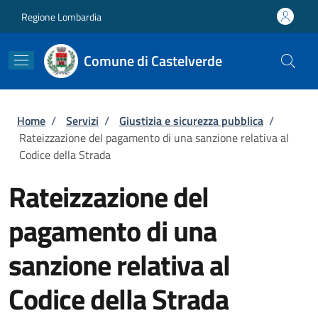
Salta al contenuto principale
Skip to footer content
Regione Lombardia
Comune di Castelverde
Briciole di pane
Home
/
Servizi
/
Giustizia e sicurezza pubblica
/
Rateizzazione del pagamento di una sanzione relativa al
Codice della Strada
Rateizzazione del
pagamento di una
sanzione relativa al
Codice della Strada