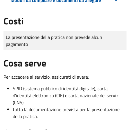
Moduli da compilare e documenti da allegare
Costi
Tipo di pagamento
Importo
La presentazione della pratica non prevede alcun
pagamento
Cosa serve
Per accedere al servizio, assicurati di avere:
SPID (sistema pubblico di identità digitale), carta
d’identità elettronica (CIE) o carta nazionale dei servizi
(CNS)
tutta la documentazione prevista per la presentazione
della pratica.