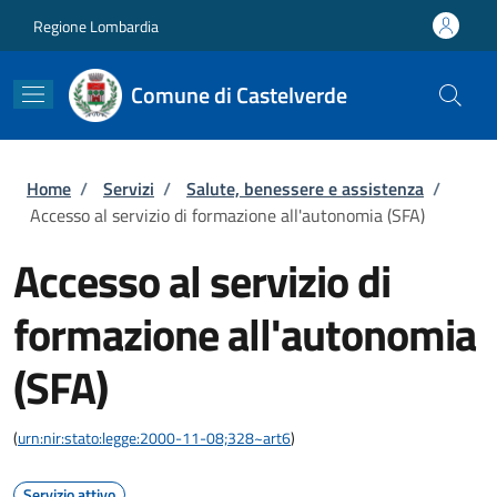
Salta al contenuto principale
Skip to footer content
Regione Lombardia
Comune di Castelverde
Briciole di pane
Home
/
Servizi
/
Salute, benessere e assistenza
/
Accesso al servizio di formazione all'autonomia (SFA)
Accesso al servizio di
formazione all'autonomia
(SFA)
(
urn:nir:stato:legge:2000-11-08;328~art6
)
Servizio attivo