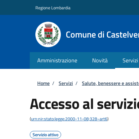
Salta al contenuto principale
Skip to footer content
Regione Lombardia
Comune di Castelve
Amministrazione
Novità
Servizi
Briciole di pane
Home
/
Servizi
/
Salute, benessere e assis
Accesso al servizi
(
urn:nir:stato:legge:2000-11-08;328~art6
)
Servizio attivo