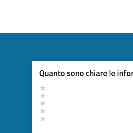
Quanto sono chiare le info
Valutazione
Valuta 5 stelle su 5
Valuta 4 stelle su 5
Valuta 3 stelle su 5
Valuta 2 stelle su 5
Valuta 1 stelle su 5