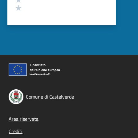
Valuta 1 stelle su 5
Comune di Castelverde
Footer menu
Area riservata
Crediti