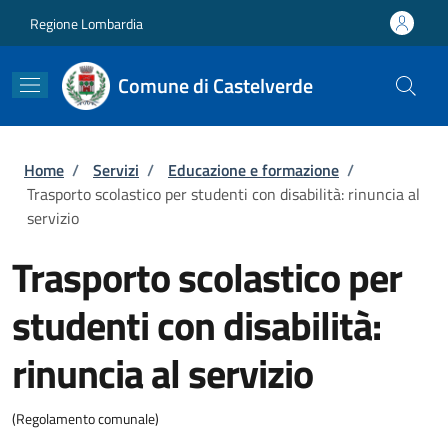
Salta al contenuto principale
Skip to footer content
Regione Lombardia
Comune di Castelverde
Briciole di pane
Home
/
Servizi
/
Educazione e formazione
/
Trasporto scolastico per studenti con disabilità: rinuncia al
servizio
Trasporto scolastico per
studenti con disabilità:
rinuncia al servizio
(Regolamento comunale)