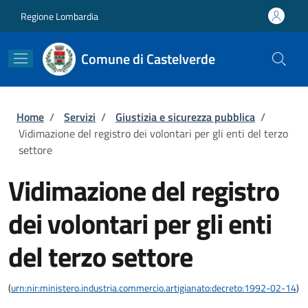
Salta al contenuto principale
Skip to footer content
Regione Lombardia
Comune di Castelverde
Briciole di pane
Home
/
Servizi
/
Giustizia e sicurezza pubblica
/
Vidimazione del registro dei volontari per gli enti del terzo
settore
Vidimazione del registro
dei volontari per gli enti
del terzo settore
(
urn:nir:ministero.industria.commercio.artigianato:decreto:1992-02-14
)