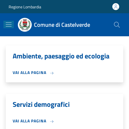
Salta al contenuto principale
Skip to footer content
Regione Lombardia
Comune di Castelverde
Ambiente, paesaggio ed ecologia
VAI ALLA PAGINA
Servizi demografici
VAI ALLA PAGINA