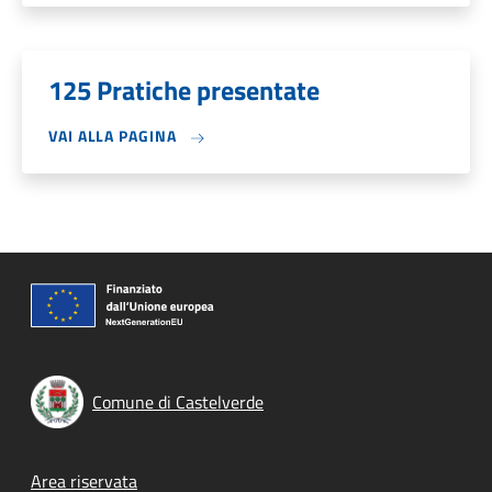
125 Pratiche presentate
VAI ALLA PAGINA
Comune di Castelverde
Footer menu
Area riservata